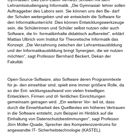
Lehramtsstudiengang Informatik. „Die Gymnasial- lehrer sollen
Auftraggeber des Labors sein. Sie können uns den Be- darf
der Schulen weitergeben und wir entwickeln die Software für
den Informatikunterricht. Dies können Entwicklungswerkzeuge
sein, die Schülerinnen und Schüler selbst nutzen oder auch
Software, die In- formatikinhalte didaktisch aufbereitet“, erklärt
Mattias Ulbrich vom Institut für Theoretische Informatik das
Konzept. „Die Verzahnung zwischen der Lehramtsausbildung
und der Informatikausbildung bringt Synergien, die wir nutzen
möchten“, sagt Professor Bernhard Beckert, Dekan der
Fakultät.
Open-Source-Software, also Software deren Programmtexte
für je- den einsehbar sind, spielt eine immer größere Rolle, da
so der Ent- wicklungsaufwand von vielen freiwilligen
Entwicklern, Firmen und öf- fentlichen Einrichtungen
gemeinsam getragen wird. „Ein weiterer Vor- teil ist, dass
durch die Einsehbarkeit des Quelltextes ein höheres Vertrauen
in die Software entsteht, zum Beispiel im Hinblick auf die
Einhaltung von Datenschutzbestimmungen“, sagt Professor
Jörn Müller-Quade, Sprecher des Kompetenzzentrums für
angewandte IT- Sicherheitstechnologie (KASTEL).