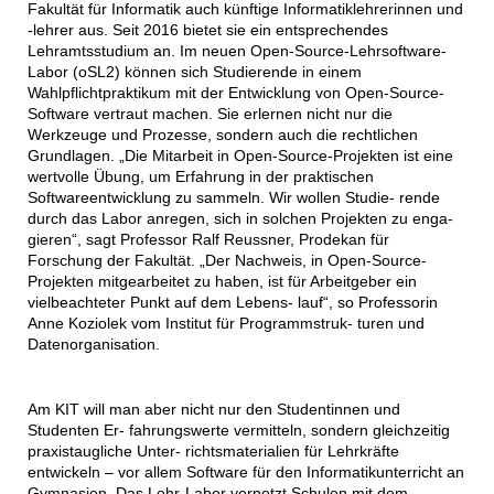
Fakultät für Informatik auch künftige Informatiklehrerinnen und
-lehrer aus. Seit 2016 bietet sie ein entsprechendes
Lehramtsstudium an. Im neuen Open-Source-Lehrsoftware-
Labor (oSL2) können sich Studierende in einem
Wahlpflichtpraktikum mit der Entwicklung von Open-Source-
Software vertraut machen. Sie erlernen nicht nur die
Werkzeuge und Prozesse, sondern auch die rechtlichen
Grundlagen. „Die Mitarbeit in Open-Source-Projekten ist eine
wertvolle Übung, um Erfahrung in der praktischen
Softwareentwicklung zu sammeln. Wir wollen Studie- rende
durch das Labor anregen, sich in solchen Projekten zu enga-
gieren“, sagt Professor Ralf Reussner, Prodekan für
Forschung der Fakultät. „Der Nachweis, in Open-Source-
Projekten mitgearbeitet zu haben, ist für Arbeitgeber ein
vielbeachteter Punkt auf dem Lebens- lauf“, so Professorin
Anne Koziolek vom Institut für Programmstruk- turen und
Datenorganisation.
Am KIT will man aber nicht nur den Studentinnen und
Studenten Er- fahrungswerte vermitteln, sondern gleichzeitig
praxistaugliche Unter- richtsmaterialien für Lehrkräfte
entwickeln – vor allem Software für den Informatikunterricht an
Gymnasien. Das Lehr-Labor vernetzt Schulen mit dem