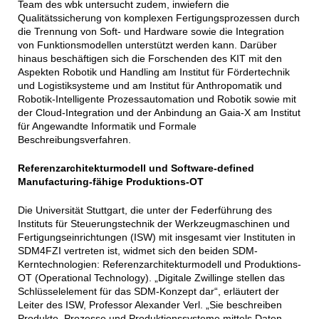
Team des wbk untersucht zudem, inwiefern die
Qualitätssicherung von komplexen Fertigungsprozessen durch
die Trennung von Soft- und Hardware sowie die Integration
von Funktionsmodellen unterstützt werden kann. Darüber
hinaus beschäftigen sich die Forschenden des KIT mit den
Aspekten Robotik und Handling am Institut für Fördertechnik
und Logistiksysteme und am Institut für Anthropomatik und
Robotik-Intelligente Prozessautomation und Robotik sowie mit
der Cloud-Integration und der Anbindung an Gaia-X am Institut
für Angewandte Informatik und Formale
Beschreibungsverfahren.
Referenzarchitekturmodell und Software-defined
Manufacturing-fähige Produktions-OT
Die Universität Stuttgart, die unter der Federführung des
Instituts für Steuerungstechnik der Werkzeugmaschinen und
Fertigungseinrichtungen (ISW) mit insgesamt vier Instituten in
SDM4FZI vertreten ist, widmet sich den beiden SDM-
Kerntechnologien: Referenzarchitekturmodell und Produktions-
OT (Operational Technology). „Digitale Zwillinge stellen das
Schlüsselelement für das SDM-Konzept dar“, erläutert der
Leiter des ISW, Professor Alexander Verl. „Sie beschreiben
Produkte, Prozesse und Produktionssysteme mittels Daten,