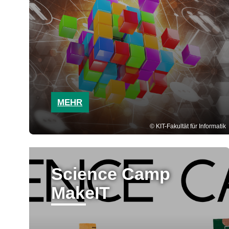
MEHR
KIT-Fakultät für Informatik
Science Camp
MakeIT