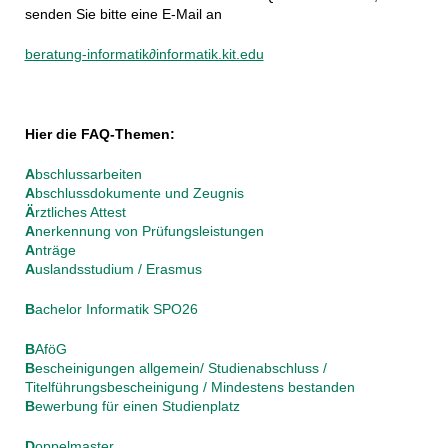
senden Sie bitte eine E-Mail an
beratung-informatik∂informatik.kit.edu
Hier die FAQ-Themen:
A
bschlussarbeiten
A
bschlussdokumente und Zeugnis
Ä
rztliches Attest
A
nerkennung von Prüfungsleistungen
A
nträge
A
uslandsstudium / Erasmus
B
achelor Informatik SPO26
B
AföG
B
escheinigungen allgemein/ Studienabschluss /
Titelführungsbescheinigung / Mindestens bestanden
B
ewerbung für einen Studienplatz
D
oppelmaster