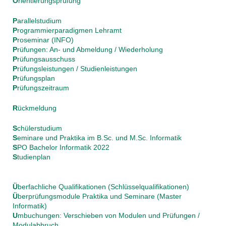
O
rientierungsprüfung
P
arallelstudium
P
rogrammierparadigmen Lehramt
P
roseminar (INFO)
P
rüfungen: An- und Abmeldung / Wiederholung
P
rüfungsausschuss
P
rüfungsleistungen / Studienleistungen
P
rüfungsplan
P
rüfungszeitraum
R
ückmeldung
S
chülerstudium
S
eminare und Praktika im B.Sc. und M.Sc. Informatik
S
PO Bachelor Informatik 2022
S
tudienplan
Ü
berfachliche Qualifikationen (Schlüsselqualifikationen)
Ü
berprüfungsmodule Praktika und Seminare (Master
Informatik)
U
mbuchungen: Verschieben von Modulen und Prüfungen /
Modulabbruch