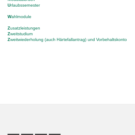
U
rlaubssemester
W
ahlmodule
Z
usatzleistungen
Z
weitstudium
Z
weitwiederholung (auch Härtefallantrag) und Vorbehaltskonto