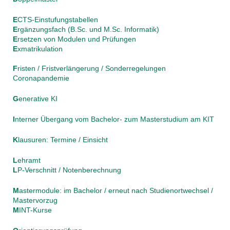
E
CTS-Einstufungstabellen
E
rgänzungsfach (B.Sc. und M.Sc. Informatik)
E
rsetzen von Modulen und Prüfungen
E
xmatrikulation
F
risten / Fristverlängerung / Sonderregelungen
Coronapandemie
G
enerative KI
I
nterner Übergang vom Bachelor- zum Masterstudium am KIT
K
lausuren: Termine / Einsicht
L
ehramt
L
P-Verschnitt / Notenberechnung
M
astermodule: im Bachelor / erneut nach Studienortwechsel /
Mastervorzug
M
INT-Kurse