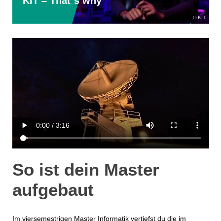
KIT – That`s why
KIT
So ist dein Master
aufgebaut
Im viersemestrigen Master Informatik vertiefst du die im