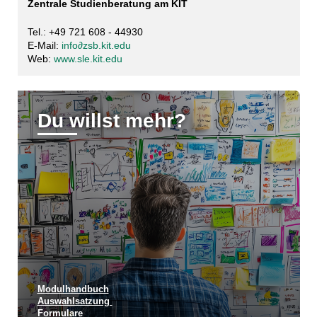
Zentrale Studienberatung am KIT
Tel.: +49 721 608 - 44930
E-Mail:
info∂zsb.kit.edu
Web:
www.sle.kit.edu
Du willst mehr?
Modulhandbuch
Auswahlsatzung
Formulare