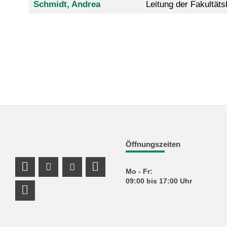
Schmidt, Andrea
Leitung der Fakultäts
Öffnungszeiten
Mo - Fr:
Profil Mastodon
Instagram Profil
Youtube Profil
LinkedIn Profil
09:00 bis 17:00 Uhr
Link_RSS