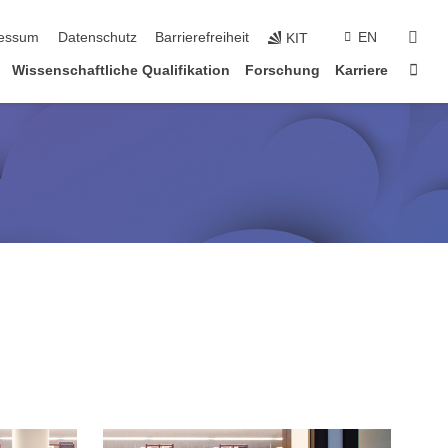
suc
essum
Datenschutz
Barrierefreiheit
EN
KIT
Star
Wissenschaftliche Qualifikation
Forschung
Karriere