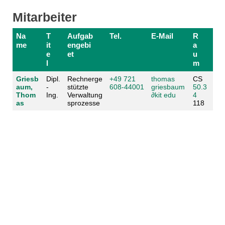
Mitarbeiter
Na
T
Aufgab
Tel.
E-Mail
R
me
it
engebi
a
e
et
u
l
m
Griesb
Dipl.
Rechnerge
+49 721
thomas
CS
aum,
-
stützte
608-44001
griesbaum
50.3
Thom
Ing.
Verwaltung
∂
kit edu
4
as
sprozesse
118