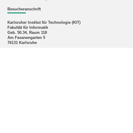
Besucheranschrift
Karlsruher Institut für Technologie (KIT)
Fakultät für Informatik
Geb. 50.34, Raum 118
Am Fasanengarten 5
76131 Karlsruhe
Postanschrift
Karlsruher Institut für Technologie (KIT)
Fakultät für Informatik
Rechnergestützte Verwaltungsprozesse
76128 Karlsruhe
Bildnachweis Titelbild: KIT
KIT – Die Universität in der Helmholtz-Gemeinschaft
Home
Sitemap
Kontakt
Impressum
Datenschutz
Barrierefreiheit
KIT