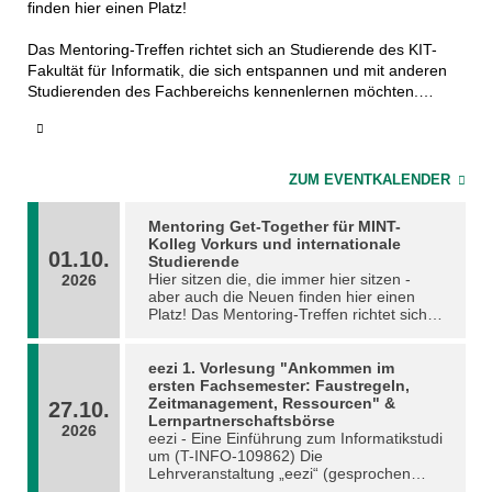
finden hier einen Platz!
Das Mentoring-Treffen richtet sich an Studierende des KIT-
Fakultät für Informatik, die sich entspannen und mit anderen
Studierenden des Fachbereichs kennenlernen möchten.
Dieses Mentoring-Treffen richtet sich an alle unsere
Studierenden, einschließlich der Teilnehmer des Vorkurses,
des Deutschkurses vor der Ankunft und der internationalen
ZUM EVENTKALENDER
Studierenden.
Mentoring Get-Together für MINT-
Dieses Treffen bietet euch vor Semesterbeginn die
Kolleg Vorkurs und internationale
01.10.
Gelegenheit:
Studierende
Hier sitzen die, die immer hier sitzen -
∎ Chillax
2026
aber auch die Neuen finden hier einen
∎ euch zu unterhalten und verschiedene Brett- und
Platz! Das Mentoring-Treffen richtet sich
Kartenspiele zu spielen
an Studierende des KIT-Fakultät für
∎ andere Studierende kennenzulernen
Informatik, die sich entspannen und mit
∎ Lernpartner für eure Module zu finden und/oder Leute, mit
anderen Studierenden des Fachbereichs
eezi 1. Vorlesung "Ankommen im
denen ihr gemeinsam Projekte, Hobbys oder andere
kennenlernen möchten. Dieses
ersten Fachsemester: Faustregeln,
Mentoring-Treffen richtet sich an alle
Zeitmanagement, Ressourcen" &
Freizeitaktivitäten unternehmen könnt
27.10.
unsere Studierenden, einschließlich der
Lernpartnerschaftsbörse
2026
Teilnehmer des Vorkurses, des
eezi - Eine Einführung zum Informatikstudi
Ihr könnt euch auf Deutsch oder Englisch unterhalten.
Deutschkurses vor der Ankunft und der
um (T-INFO-109862) Die
internationalen Studierenden. Dieses
Lehrveranstaltung „eezi“ (gesprochen
Bringt gerne eure eigenen Spiele mit.
Treffen bietet euch vor Semesterbeginn
„easy“) ist ein Angebot der KIT-Fakultät