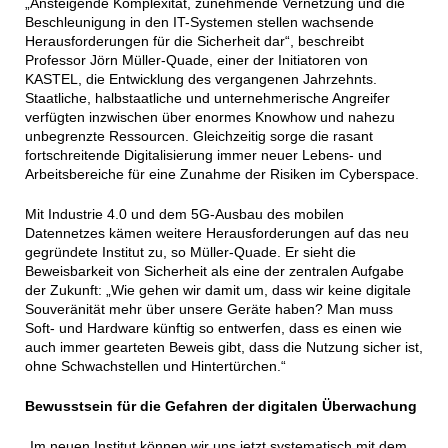
„Ansteigende Komplexität, zunehmende Vernetzung und die
Beschleunigung in den IT-Systemen stellen wachsende
Herausforderungen für die Sicherheit dar“, beschreibt
Professor Jörn Müller-Quade, einer der Initiatoren von
KASTEL, die Entwicklung des vergangenen Jahrzehnts.
Staatliche, halbstaatliche und unternehmerische Angreifer
verfügten inzwischen über enormes Knowhow und nahezu
unbegrenzte Ressourcen. Gleichzeitig sorge die rasant
fortschreitende Digitalisierung immer neuer Lebens- und
Arbeitsbereiche für eine Zunahme der Risiken im Cyberspace.
Mit Industrie 4.0 und dem 5G-Ausbau des mobilen
Datennetzes kämen weitere Herausforderungen auf das neu
gegründete Institut zu, so Müller-Quade. Er sieht die
Beweisbarkeit von Sicherheit als eine der zentralen Aufgabe
der Zukunft: „Wie gehen wir damit um, dass wir keine digitale
Souveränität mehr über unsere Geräte haben? Man muss
Soft- und Hardware künftig so entwerfen, dass es einen wie
auch immer gearteten Beweis gibt, dass die Nutzung sicher ist,
ohne Schwachstellen und Hintertürchen.“
Bewusstsein für die Gefahren der digitalen Überwachung
„Im neuen Institut können wir uns jetzt systematisch mit dem