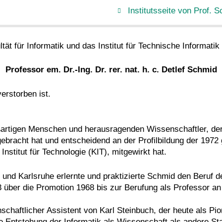
Institutsseite von Prof. 
ltät für Informatik und das Institut für Technische Informati
Professor em. Dr.-Ing. Dr. rer. nat. h. c. Detlef Schmid
erstorben ist.
oßartigen Menschen und herausragenden Wissenschaftler, der
gebracht hat und entscheidend an der Profilbildung der 1972 
nstitut für Technologie (KIT), mitgewirkt hat.
und Karlsruhe erlernte und praktizierte Schmid den Beruf 
3 über die Promotion 1968 bis zur Berufung als Professor an
chaftlicher Assistent von Karl Steinbuch, der heute als Pio
ie Entstehung der Informatik als Wissenschaft als andere St