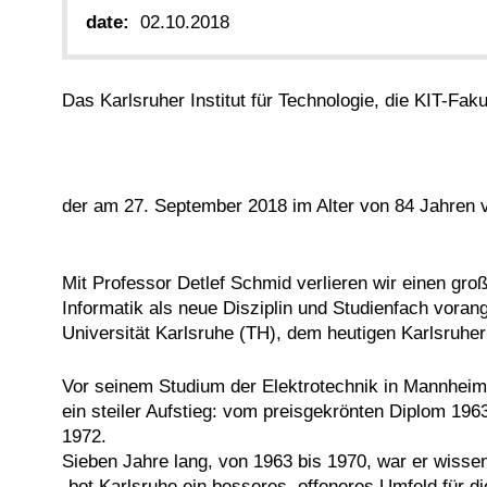
date:
02.10.2018
Das Karlsruher Institut für Technologie, die KIT-Faku
der am 27. September 2018 im Alter von 84 Jahren v
Mit Professor Detlef Schmid verlieren wir einen gr
Informatik als neue Disziplin und Studienfach voran
Universität Karlsruhe (TH), dem heutigen Karlsruher I
Vor seinem Studium der Elektrotechnik in Mannheim 
ein steiler Aufstieg: vom preisgekrönten Diplom 196
1972.
Sieben Jahre lang, von 1963 bis 1970, war er wissens
„bot Karlsruhe ein besseres, offeneres Umfeld für d