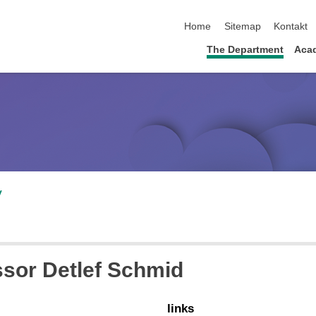
skip navigation
Home
Sitemap
Kontakt
The Department
Acad
v
ssor Detlef Schmid
links