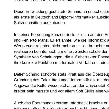
Diese Entwicklung gestaltete Schmid an entscheidend
als erste in Deutschland Diplom-Informatiker ausbild
Spitzenposition auszubauen.
In seiner Forschung konzentrierte er sich auf den En
und Fehlertoleranz. Er erkannte, wie die Informati
Werkzeuge reichten nicht mehr aus – es brauchte n
realisieren konnte, sich um eine „Geistesschule der
Synthese von Schaltungen, die auf abstrakter Eben
ihre korrekte Funktion mit formalen Verfahren – die
Detlef Schmid schöpfte stets Kraft aus der Überzeug
Gründung des Fakultätentages Informatik an, mit dem 
Angewandte Kulturwissenschaft an der Universität K
breiter sein musste und vor allem Soft Skills eine wi
Auch das Forschungszentrum Informatik brachte er 1
mitzugestalten. So zögerte er auch nicht lange, al