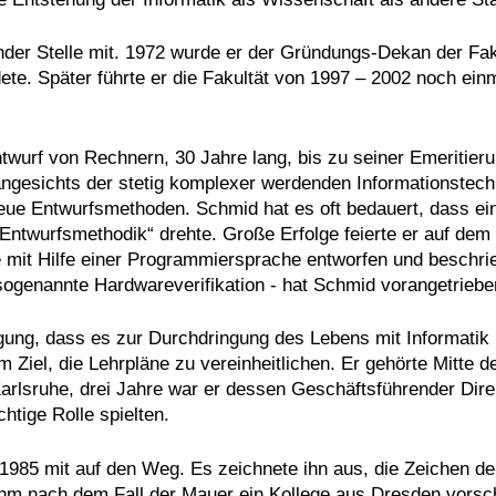
er Stelle mit. 1972 wurde er der Gründungs-Dekan der Fakult
ete. Später führte er die Fakultät von 1997 – 2002 noch ein
twurf von Rechnern, 30 Jahre lang, bis zu seiner Emeritierun
k angesichts der stetig komplexer werdenden Informationstec
eue Entwurfsmethoden. Schmid hat es oft bedauert, dass ein
 Entwurfsmethodik“ drehte. Große Erfolge feierte er auf de
e mit Hilfe einer Programmiersprache entworfen und beschri
 sogenannte Hardwareverifikation - hat Schmid vorangetriebe
ung, dass es zur Durchdringung des Lebens mit Informatik ke
Ziel, die Lehrpläne zu vereinheitlichen. Er gehörte Mitte d
arlsruhe, drei Jahre war er dessen Geschäftsführender Dire
chtige Rolle spielten.
985 mit auf den Weg. Es zeichnete ihn aus, die Zeichen de
s ihm nach dem Fall der Mauer ein Kollege aus Dresden vors