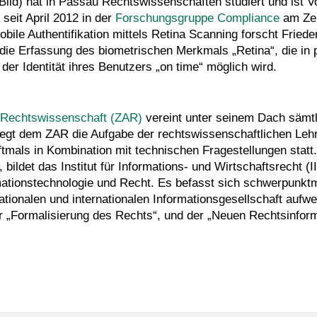
Bild) hat in Passau Rechtswissenschaften studiert und ist V
 seit April 2012 in der
Forschungsgruppe Compliance
am Zen
bile Authentifikation mittels Retina Scanning forscht Frie
die Erfassung des biometrischen Merkmals „Retina“, die in pe
 der Identität ihres Benutzers „on time“ möglich wird.
 Rechtswissenschaft (ZAR)
vereint unter seinem Dach sämtl
egt dem ZAR die Aufgabe der rechtswissenschaftlichen Lehr
tmals in Kombination mit technischen Fragestellungen statt.
bildet das Institut für Informations- und Wirtschaftsrecht (I
ormationstechnologie und Recht. Es befasst sich schwerpunk
 nationalen und internationalen Informationsgesellschaft au
r „Formalisierung des Rechts“, und der „Neuen Rechtsinforma