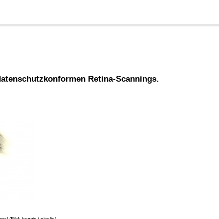
datenschutzkonformen Retina-Scannings.
l (Bild: berwis / pixelio)