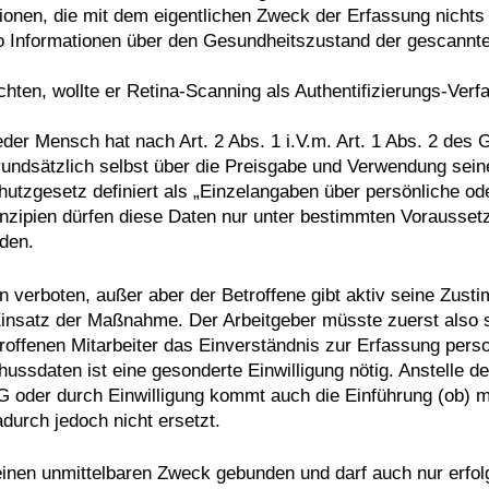
onen, die mit dem eigentlichen Zweck der Erfassung nichts
so Informationen über den Gesundheitszustand der gescannt
hten, wollte er Retina-Scanning als Authentifizierungs-Ver
eder Mensch hat nach Art. 2 Abs. 1 i.V.m. Art. 1 Abs. 2 des 
rundsätzlich selbst über die Preisgabe und Verwendung se
gesetz definiert als „Einzelangaben über persönliche oder s
nzipien dürfen diese Daten nur unter bestimmten Voraussetz
den.
n verboten, außer aber der Betroffene gibt aktiv seine Zust
insatz der Maßnahme. Der Arbeitgeber müsste zuerst also s
roffenen Mitarbeiter das Einverständnis zur Erfassung per
ssdaten ist eine gesonderte Einwilligung nötig. Anstelle der
der durch Einwilligung kommt auch die Einführung (ob) mitt
adurch jedoch nicht ersetzt.
an einen unmittelbaren Zweck gebunden und darf auch nur er