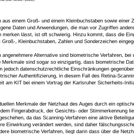
 aus einem Groß- und einem Kleinbuchstaben sowie einer Z
eigene Daten und Anwendungen, die man vor Zugriffen ander
h merken lässt, ist oft schwierig. Hinzu kommt, dass die E
s Groß-, Kleinbuchstaben, Zahlen und Sonderzeichen eingege
 angenehmere Alternative sind biometrische Verfahren, bei 
 Merkmale sind sogar so einzigartig, dass biometrische Date
hen jedoch datenschutzrechtliche Einschränkungen gegenüber
scher Authentifizierung, in diesem Fall des Retina-Scanning
m KIT bei einem Vortrag der Karlsruher Sicherheits-Initiat
iduellen Merkmale der Netzhaut des Auges durch ein optisc
 dem Fingerabdruck, der Gesichts- oder Stimmerkennung lieg
h geschehen, da das Scanning-Verfahren eine aktive Beteilig
ere Einwirkung verändert werden, sind daher fälschungssich
ndere biometrische Verfahren, liegt darin dass über die Net