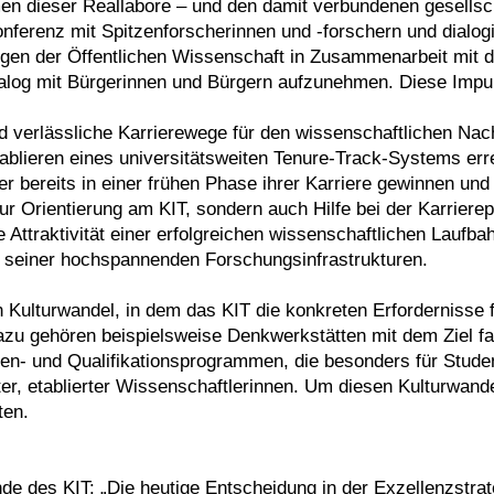
n dieser Reallabore – und den damit verbundenen gesellscha
onferenz mit Spitzenforscherinnen und -forschern und dialo
en der Öffentlichen Wissenschaft in Zusammenarbeit mit der
alog mit Bürgerinnen und Bürgern aufzunehmen. Diese Impuls
nd verlässliche Karrierewege für den wissenschaftlichen N
ablieren eines universitätsweiten Tenure-Track-Systems err
 bereits in einer frühen Phase ihrer Karriere gewinnen und 
ur Orientierung am KIT, sondern auch Hilfe bei der Karriere
Attraktivität einer erfolgreichen wissenschaftlichen Laufb
n seiner hochspannenden Forschungsinfrastrukturen.
 Kulturwandel, in dem das KIT die konkreten Erfordernisse f
Dazu gehören beispielsweise Denkwerkstätten mit dem Ziel f
ien- und Qualifikationsprogrammen, die besonders für Stude
er, etablierter Wissenschaftlerinnen. Um diesen Kulturwandel
ten.
e des KIT: „Die heutige Entscheidung in der Exzellenzstrateg