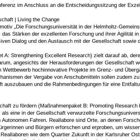
onferenz im Anschluss an die Entscheidungssitzung der Exz
chaft | Living the Change
tmotiv „Die Forschungsuniversität in der Helmholtz-Gemeinsch
das Stärken der exzellenten Forschung und ihrer Agilität i
ven Dialog und den Austausch mit der Gesellschaft sowie d
: Strengthening Excellent Research) zielt darauf ab, deren
arum, angesichts der Herausforderungen der Gesellschaft wei
en Wettbewerb hochinnovative Projekte im Grenz- und Überga
chanismen der Vergabe von Anschubmitteln sollen zudem z
haft auszubauen und die Rahmenbedingungen für eine Entfal
chaft zu fördern (Maßnahmenpaket B: Promoting Research by
r als eine in der Gesellschaft verwurzelte Forschungsunivers
 Autonomen Fahren. Reallabore sind Orte, an denen Forsche
gerinnen und Bürgern erforschen und erproben, um wissens
eallaboren wie dem Quartier Zukunft in der Karlsruher Osts