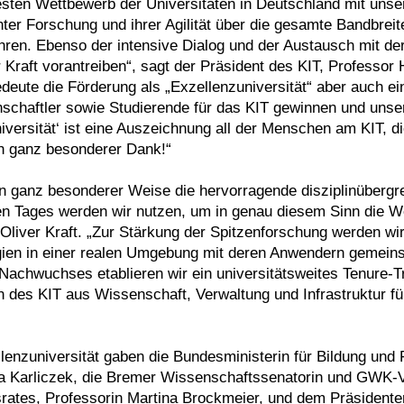
sten Wettbewerb der Universitäten in Deutschland mit unse
ter Forschung und ihrer Agilität über die gesamte Bandbrei
ren. Ebenso der intensive Dialog und der Austausch mit der
 Kraft vorantreiben“, sagt der Präsident des KIT, Professor 
bedeute die Förderung als „Exzellenzuniversität“ aber auch e
nschaftler sowie Studierende für das KIT gewinnen und uns
universität‘ ist eine Auszeichnung all der Menschen am KIT, 
in ganz besonderer Dank!“
t in ganz besonderer Weise die hervorragende disziplinüber
n Tages werden wir nutzen, um in genau diesem Sinn die We
 Oliver Kraft. „Zur Stärkung der Spitzenforschung werden wi
gien in einer realen Umgebung mit deren Anwendern gemein
Nachwuchses etablieren wir ein universitätsweites Tenure-T
en des KIT aus Wissenschaft, Verwaltung und Infrastruktur f
enzuniversität gaben die Bundesministerin für Bildung und 
Karliczek, die Bremer Wissenschaftssenatorin und GWK-Vo
rates, Professorin Martina Brockmeier, und dem Präsident