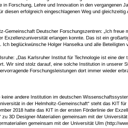
le in Forschung, Lehre und Innovation in den vergangenen Ja
ür diesen erfolgreich eingeschlagenen Weg und gleichzeitig 
tz-Gemeinschaft Deutscher Forschungszentren: „Ich freue mi
 Exzellenzuniversität erlangen konnte. Das ist ein großarti
d. Ich beglückwünsche Holger Hanselka und alle Beteiligten
sruhe: „Das Karlsruher Institut für Technologie ist eine de
. Wir sind stolz darauf, eine solche Institution in unserer 
 hervorragende Forschungsleistungen dort immer wieder erb
ie keine andere Institution im deutschen Wissenschaftssystem
niversität in der Helmholtz-Gemeinschaft“ steht das KIT fü
mber 2018 hatte das KIT in der ersten Förderlinie der Exzell
“ zu 3D Designer-Materialien gemeinsam mit der Universität
rmaterialien gemeinsam mit der Universität Ulm (http://www.