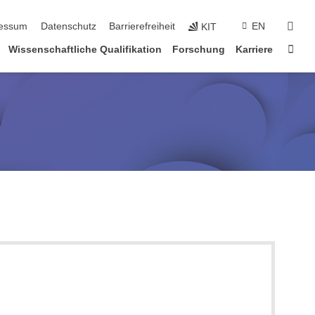
suc
essum
Datenschutz
Barrierefreiheit
EN
KIT
Star
Wissenschaftliche Qualifikation
Forschung
Karriere