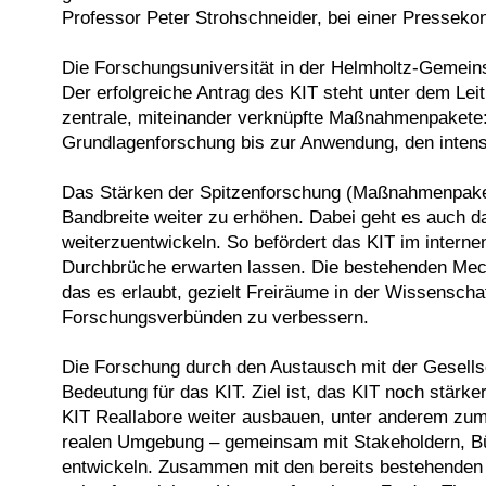
Professor Peter Strohschneider, bei einer Pressek
Die Forschungsuniversität in der Helmholtz-Gemeins
Der erfolgreiche Antrag des KIT steht unter dem Lei
zentrale, miteinander verknüpfte Maßnahmenpakete: 
Grundlagenforschung bis zur Anwendung, den intensi
Das Stärken der Spitzenforschung (Maßnahmenpaket A
Bandbreite weiter zu erhöhen. Dabei geht es auch d
weiterzuentwickeln. So befördert das KIT im intern
Durchbrüche erwarten lassen. Die bestehenden Me
das es erlaubt, gezielt Freiräume in der Wissensc
Forschungsverbünden zu verbessern.
Die Forschung durch den Austausch mit der Gesells
Bedeutung für das KIT. Ziel ist, das KIT noch stärke
KIT Reallabore weiter ausbauen, unter anderem zum
realen Umgebung – gemeinsam mit Stakeholdern, Bür
entwickeln. Zusammen mit den bereits bestehenden R