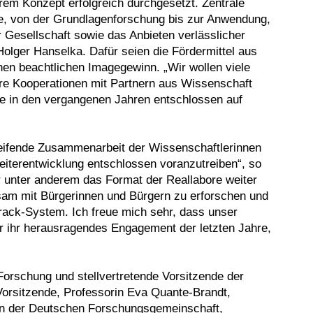
rem Konzept erfolgreich durchgesetzt. Zentrale
te, von der Grundlagenforschung bis zur Anwendung,
 Gesellschaft sowie das Anbieten verlässlicher
Holger Hanselka. Dafür seien die Fördermittel aus
inen beachtlichen Imagegewinn. „Wir wollen viele
ere Kooperationen mit Partnern aus Wissenschaft
die in den vergangenen Jahren entschlossen auf
greifende Zusammenarbeit der Wissenschaftlerinnen
iterentwicklung entschlossen voranzutreiben“, so
r unter anderem das Format der Reallabore weiter
sam mit Bürgerinnen und Bürgern zu erforschen und
rack-System. Ich freue mich sehr, dass unser
ür ihr herausragendes Engagement der letzten Jahre,
Forschung und stellvertretende Vorsitzende der
rsitzende, Professorin Eva Quante-Brandt,
en der Deutschen Forschungsgemeinschaft,