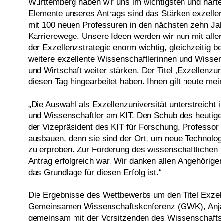
Württemberg haben wir uns im wichtigsten und härte
Elemente unseres Antrags sind das Stärken exzellen
mit 100 neuen Professuren in den nächsten zehn Jah
Karrierewege. Unsere Ideen werden wir nun mit aller
der Exzellenzstrategie enorm wichtig, gleichzeitig 
weitere exzellente Wissenschaftlerinnen und Wisse
und Wirtschaft weiter stärken. Der Titel ‚Exzellenz
diesen Tag hingearbeitet haben. Ihnen gilt heute me
„Die Auswahl als Exzellenzuniversität unterstreich
und Wissenschaftler am KIT. Den Schub des heutige
der Vizepräsident des KIT für Forschung, Professor
ausbauen, denn sie sind der Ort, um neue Technolo
zu erproben. Zur Förderung des wissenschaftlichen 
Antrag erfolgreich war. Wir danken allen Angehörig
das Grundlage für diesen Erfolg ist.“
Die Ergebnisse des Wettbewerbs um den Titel Exzell
Gemeinsamen Wissenschaftskonferenz (GWK), Anja 
gemeinsam mit der Vorsitzenden des Wissenschafts