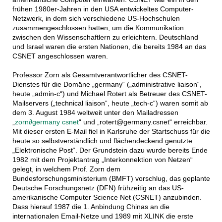
frühen 1980er-Jahren in den USA entwickeltes Computer-
Netzwerk, in dem sich verschiedene US-Hochschulen
zusammengeschlossen hatten, um die Kommunikation
zwischen den Wissenschaftlern zu erleichtern. Deutschland
und Israel waren die ersten Nationen, die bereits 1984 an das
CSNET angeschlossen waren.
Professor Zorn als Gesamtverantwortlicher des CSNET-
Dienstes für die Domäne „germany“ („administrative liaison“,
heute „admin-c“) und Michael Rotert als Betreuer des CSNET-
Mailservers („technical liaison“, heute „tech-c“) waren somit ab
dem 3. August 1984 weltweit unter den Mailadressen
„
zorn
∂
germany csnet
“ und „rotert@germany.csnet“ erreichbar.
Mit dieser ersten E-Mail fiel in Karlsruhe der Startschuss für die
heute so selbstverständlich und flächendeckend genutzte
„Elektronische Post“. Der Grundstein dazu wurde bereits Ende
1982 mit dem Projektantrag „Interkonnektion von Netzen“
gelegt, in welchem Prof. Zorn dem
Bundesforschungsministerium (BMFT) vorschlug, das geplante
Deutsche Forschungsnetz (DFN) frühzeitig an das US-
amerikanische Computer Science Net (CSNET) anzubinden.
Dass hierauf 1987 die 1. Anbindung Chinas an die
internationalen Email-Netze und 1989 mit XLINK die erste