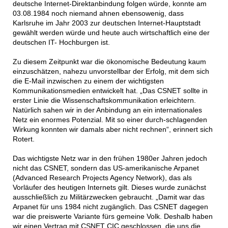
deutsche Internet-Direktanbindung folgen würde, konnte am
03.08.1984 noch niemand ahnen ebensowenig, dass
Karlsruhe im Jahr 2003 zur deutschen Internet-Hauptstadt
gewählt werden würde und heute auch wirtschaftlich eine der
deutschen IT- Hochburgen ist.
Zu diesem Zeitpunkt war die ökonomische Bedeutung kaum
einzuschätzen, nahezu unvorstellbar der Erfolg, mit dem sich
die E-Mail inzwischen zu einem der wichtigsten
Kommunikationsmedien entwickelt hat. „Das CSNET sollte in
erster Linie die Wissenschaftskommunikation erleichtern.
Natürlich sahen wir in der Anbindung an ein internationales
Netz ein enormes Potenzial. Mit so einer durch-schlagenden
Wirkung konnten wir damals aber nicht rechnen“, erinnert sich
Rotert.
Das wichtigste Netz war in den frühen 1980er Jahren jedoch
nicht das CSNET, sondern das US-amerikanische Arpanet
(Advanced Research Projects Agency Network), das als
Vorläufer des heutigen Internets gilt. Dieses wurde zunächst
ausschließlich zu Militärzwecken gebraucht. „Damit war das
Arpanet für uns 1984 nicht zugänglich. Das CSNET dagegen
war die preiswerte Variante fürs gemeine Volk. Deshalb haben
wir einen Vertrag mit CSNET CIC geschlossen, die uns die