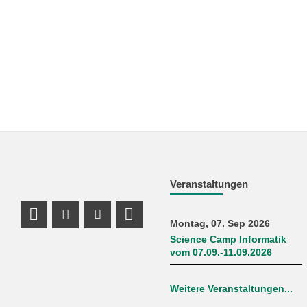
Veranstaltungen
Profil Mastodon
Instagram Profil
Youtube Profil
LinkedIn Profil
Montag, 07. Sep 2026
Science Camp Informatik
vom 07.09.-11.09.2026
Weitere Veranstaltungen...