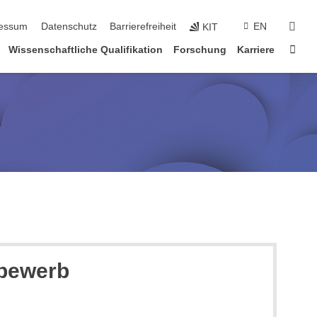
suc
essum
Datenschutz
Barrierefreiheit
EN
KIT
Star
Wissenschaftliche Qualifikation
Forschung
Karriere
tbewerb