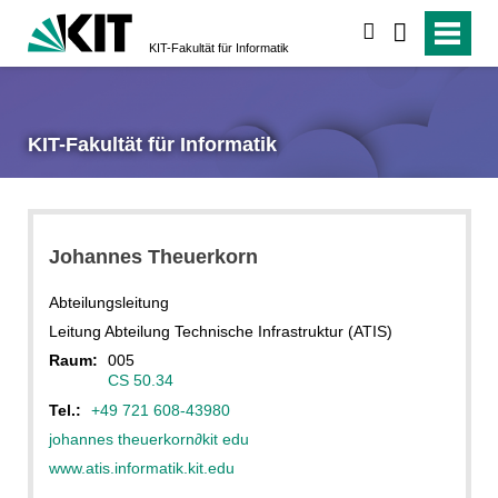
suchen
KIT-Fakultät für Informatik
KIT-Fakultät für Informatik
Johannes
Theuerkorn
Abteilungsleitung
Leitung Abteilung Technische Infrastruktur (ATIS)
Raum:
005
CS 50.34
Tel.:
+49 721 608-43980
johannes theuerkorn
∂
kit edu
www.atis.informatik.kit.edu