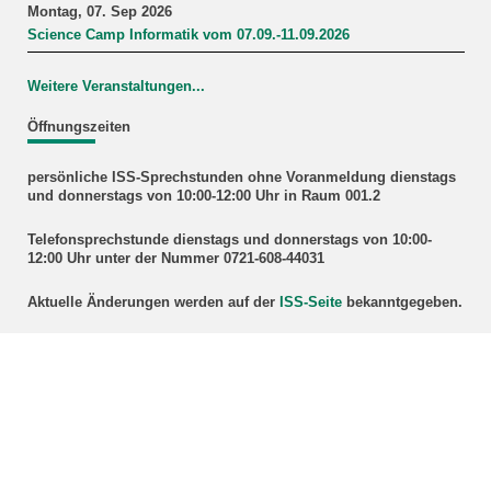
Montag, 07. Sep 2026
Science Camp Informatik vom 07.09.-11.09.2026
Weitere Veranstaltungen...
Öffnungszeiten
persönliche ISS-Sprechstunden ohne Voranmeldung dienstags
und donnerstags von 10:00-12:00 Uhr in Raum 001.2
Telefonsprechstunde dienstags und donnerstags von 10:00-
12:00 Uhr unter der Nummer 0721-608-44031
Aktuelle Änderungen werden auf der
ISS-Seite
bekanntgegeben.
Besucheranschrift
KIT – Campus Süd
Fakultät für Informatik
Geb. 50.34, Raum 001.2
Informatik Studiengangservice
Am Fasanengarten 5
76131 Karlsruhe