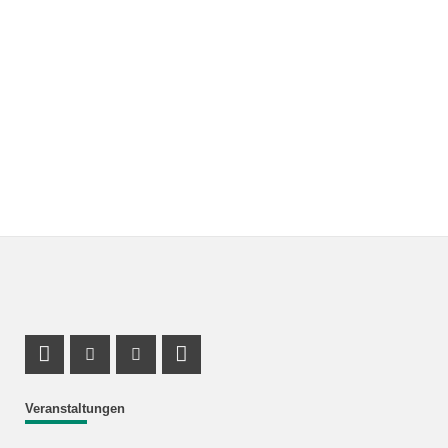
Profil Mastodon
Instagram Profil
Youtube Profil
LinkedIn Profil
Veranstaltungen