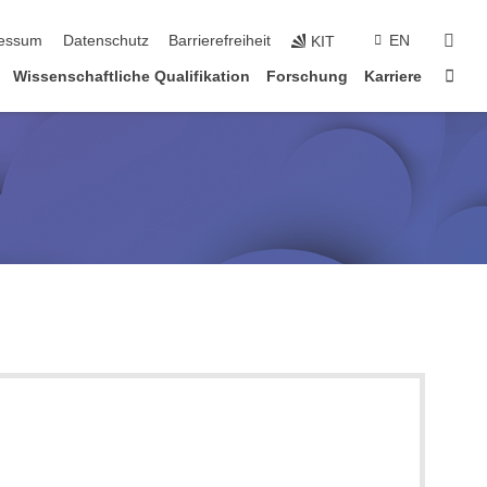
suc
essum
Datenschutz
Barrierefreiheit
EN
KIT
Star
Wissenschaftliche Qualifikation
Forschung
Karriere