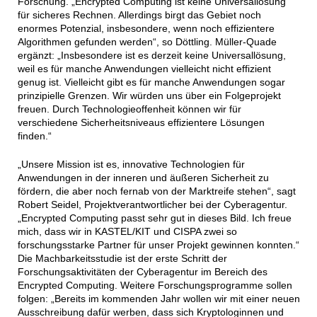
Forschung. „Encrypted Computing ist keine Universallösung
für sicheres Rechnen. Allerdings birgt das Gebiet noch
enormes Potenzial, insbesondere, wenn noch effizientere
Algorithmen gefunden werden“, so Döttling. Müller-Quade
ergänzt: „Insbesondere ist es derzeit keine Universallösung,
weil es für manche Anwendungen vielleicht nicht effizient
genug ist. Vielleicht gibt es für manche Anwendungen sogar
prinzipielle Grenzen. Wir würden uns über ein Folgeprojekt
freuen. Durch Technologieoffenheit können wir für
verschiedene Sicherheitsniveaus effizientere Lösungen
finden.“
„Unsere Mission ist es, innovative Technologien für
Anwendungen in der inneren und äußeren Sicherheit zu
fördern, die aber noch fernab von der Marktreife stehen“, sagt
Robert Seidel, Projektverantwortlicher bei der Cyberagentur.
„Encrypted Computing passt sehr gut in dieses Bild. Ich freue
mich, dass wir in KASTEL/KIT und CISPA zwei so
forschungsstarke Partner für unser Projekt gewinnen konnten.“
Die Machbarkeitsstudie ist der erste Schritt der
Forschungsaktivitäten der Cyberagentur im Bereich des
Encrypted Computing. Weitere Forschungsprogramme sollen
folgen: „Bereits im kommenden Jahr wollen wir mit einer neuen
Ausschreibung dafür werben, dass sich Kryptologinnen und