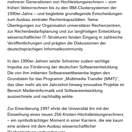
mehrerer Generationen von Hochleistungsrechnern – vom
frühen Vektorrechnen bis zu den IBM‑Clustersystemen der
1990er‑Jahre – und begleitete grundlegende Entscheidungen
zum Ausbau zentraler Rechenkapazitäten. Seine
Überlegungen zur Organisation universitärer Rechenzentren,
zur Rechenbedarfsplanung und zur langfristigen Entwicklung
wissenschaftlicher IT‑Strukturen fanden Eingang in zahlreiche
Veröffentlichungen und prägten die Diskussionen der
deutschsprachigen Informatikcommunity.
In den 1990er‑Jahren setzte Schreiner zudem wichtige
Impulse zur Förderung der deutschen Softwareentwicklung.
Die von ihm initiierten Softwarewettbewerbe legten den
Grundstein für das Programm „Multimedia Transfer (MMT)“,
das über mehr als ein Jahrzehnt hinweg innovative Projekte im
Bereich Medieninformatik und Softwareentwicklung
auszeichnete und nachhaltig wirkte.
Zur Emeritierung 1997 ehrte die Universität ihn mit der
Einweihung eines neuen 256‑Knoten‑Höchstleistungsrechners
– ein symbolträchtiger Moment in einer Karriere, die wie kaum
eine andere mit dem Ausbau wissenschaftlicher
Rechenleistung verbunden war.