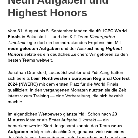
Highest Honors
Vom 31. August bis 5. September fanden die
49. ICPC World
Finals
in Baku statt — und das KIT-Team
Kindergarten
Timelimit
legte dort ein beeindruckendes Ergebnis hin. Mit
neun gelösten Aufgaben
und der Auszeichnung
Highest
Honors
setzte es ein deutliches Zeichen: Wir gehören zu den
besten Teams weltweit.
Jonathan Dransfeld, Lucas Schwebler und Yidi Zang hatten
sich bereits beim
Northwestern European Regional Contest
2024 (NWERC)
mit dem ersten Platz für die World Finals
qualifiziert. In den vergangenen Monaten nutzten sie die Zeit
intensiv zum Training — eine Vorbereitung, die sich bezahlt
machte.
Im eigentlichen Wettbewerb glänzte Yidi: Schon nach
23
Minuten
löste er als Erster Aufgabe 1 korrekt — ein
bemerkenswerter Start. Insgesamt konnte das Team
neun
Aufgaben
erfolgreich abschließen, genauso viele wie eines
der Goldteams. Einen Sprung aufs Treppchen und damit eine